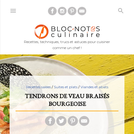
Accéder au contenu principal
Recettes, techniques, trucs et astuces pour cuisiner
comme un chef !
Recettes salées
/
Suites et plats
/
Viandes et abats
TENDRONS DE VEAU BRAISÉS
BOURGEOISE