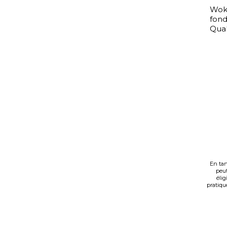
Wok 
fond
Qual
En tan
peut
élig
pratiqué