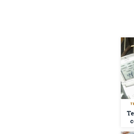
T
Te
c