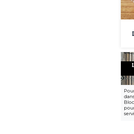
Pour
dans
Bloc
pour
serv