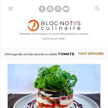
Accéder au contenu principal
Recettes, techniques, trucs et astuces pour cuisiner
comme un chef !
TOMATE
TOUT AFFICHER
A
Affichage des articles associés au libellé
r
t
i
c
l
e
s