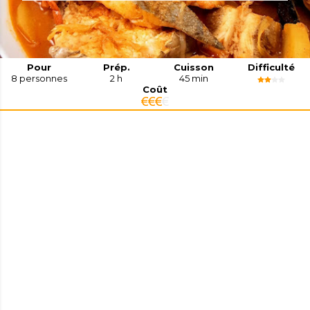
Pour
Prép.
Cuisson
Difficulté
8
personnes
2 h
45 min
Coût