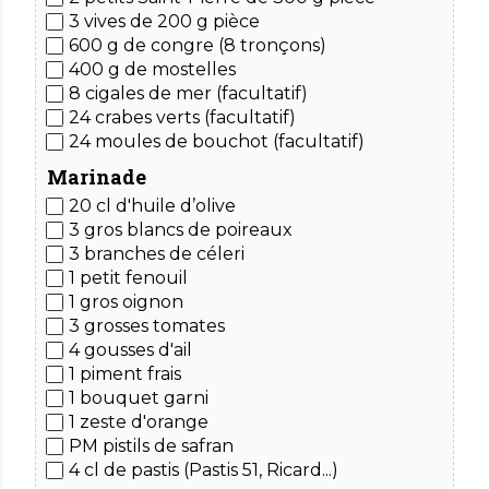
3 vives
de 200 g pièce
600 g de congre
(8 tronçons)
400 g de mostelles
8 cigales de mer (facultatif)
24 crabes verts (facultatif)
24 moules de bouchot (facultatif)
Marinade
20 cl d'huile d’olive
3 gros blancs de poireaux
3 branches de céleri
1 petit fenouil
1 gros oignon
3 grosses tomates
4 gousses d'ail
1 piment frais
1 bouquet garni
1 zeste d'orange
PM pistils de safran
4 cl de pastis
(Pastis 51, Ricard...)