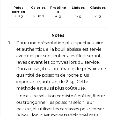
Poids
Calories
Protéine
Lipides
Glucides
portion
s
500 g
616
kcal
41
g
37
g
25
g
Notes
Pour une présentation plus spectaculaire
et authentique, la bouillabaisse est servie
avec des poissons entiers, les filets seront
levés devant les convives lors du service.
Dans ce cas, il est préférable de prévoir une
quantité de poissons de roche plus
importante, autours de 2 kg. Cette
méthode est aussi plus coûteuse.
Une autre solution consiste à étêter, fileter
ou tronçonner les poissons selon leur
nature, et utiliser les carcasses pour corser
le bouillon, c'est moins traditionnel mais