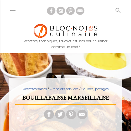
Accéder au contenu principal
Recettes, techniques, trucs et astuces pour cuisiner
comme un chef !
Recettes salées
/
Premiers services
/
Soupes, potages
BOUILLABAISSE MARSEILLAISE