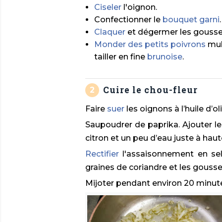
Ciseler
l'oignon.
Confectionner le
bouquet garni
.
Claquer
et dégermer les gousses
Monder des petits poivrons
mult
tailler en fine
brunoise
.
Cuire le chou-fleur
Faire
suer
les oignons à l’huile d’o
Saupoudrer de paprika. Ajouter les
citron et un peu d’eau juste à haut
Rectifier
l'assaisonnement en sel 
graines de coriandre et les gousses
Mijoter pendant environ 20 minut