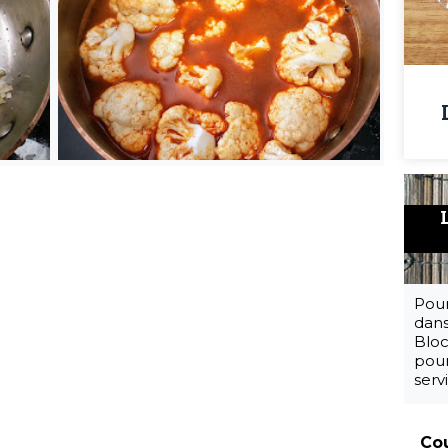
Pour
dans
Bloc
pour
serv
Cou