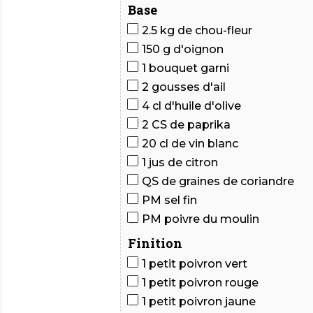
Base
2.5
kg de chou-fleur
150
g d'oignon
1 bouquet garni
2
gousses d'ail
4
cl d'huile d'olive
2
CS de paprika
20
cl de vin blanc
1
jus de citron
QS de graines de coriandre
PM sel fin
PM poivre du moulin
Finition
1
petit poivron vert
1
petit poivron rouge
1
petit poivron jaune