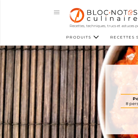
Recettes, techniques, trucs et astuces
PRODUITS
RECETTES 
Po
8
per