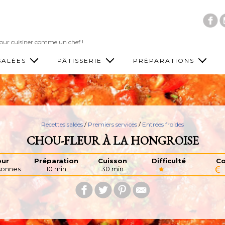
Accéder au contenu principal
 pour cuisiner comme un chef !
SALÉES
PÂTISSERIE
PRÉPARATIONS
Recettes salées
/
Premiers services
/
Entrées froides
CHOU-FLEUR À LA HONGROISE
ur
Préparation
Cuisson
Difficulté
Co
sonnes
10 min
30 min