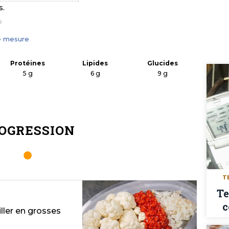
.
e mesure
Protéines
Lipides
Glucides
5
g
6
g
9
g
OGRESSION
T
Te
c
iller en grosses