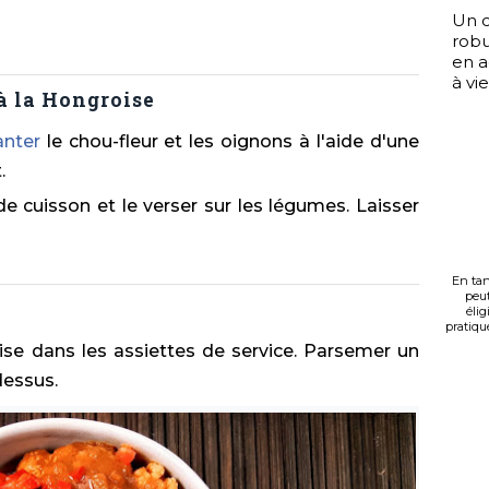
Un c
robu
en a
à vi
à la Hongroise
nter
le chou-fleur et les oignons à l'aide d'une
.
de cuisson et le verser sur les légumes. Laisser
En tan
peut
élig
pratiqué
ise dans les assiettes de service. Parsemer un
dessus.