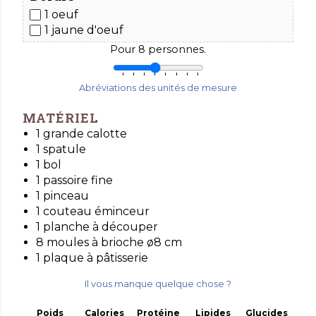
1 oeuf
1 jaune d'oeuf
Pour
8
personnes.
Abréviations des unités de mesure
MATÉRIEL
1 grande calotte
1 spatule
1 bol
1 passoire fine
1 pinceau
1 couteau éminceur
1 planche à découper
8 moules à brioche ø8 cm
1 plaque à pâtisserie
Il vous manque quelque chose ?
Poids
Calories
Protéine
Lipides
Glucides