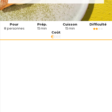
Pour
Prép.
Cuisson
Difficulté
8
personnes
15 min
15 min
Coût