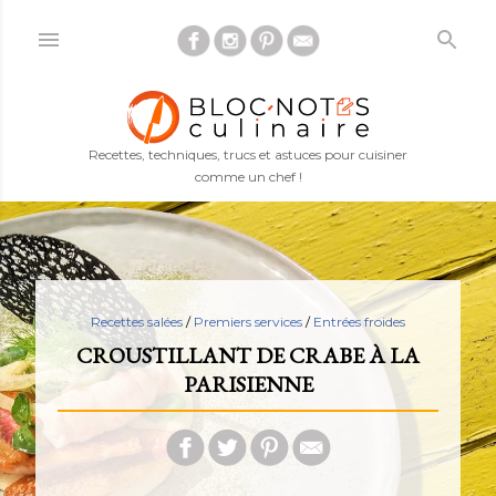
Accéder au contenu principal
Recettes, techniques, trucs et astuces pour cuisiner
comme un chef !
Recettes salées
/
Premiers services
/
Entrées froides
CROUSTILLANT DE CRABE À LA
PARISIENNE