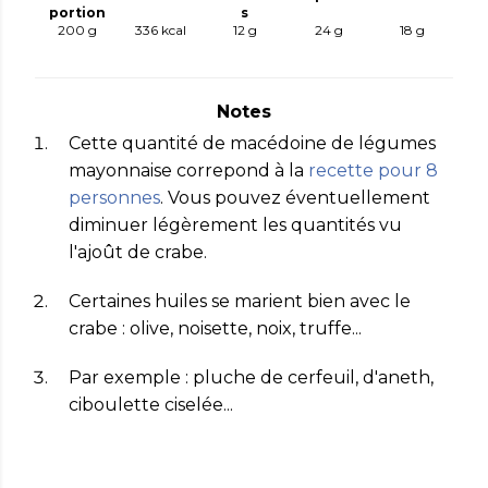
portion
s
200 g
336
kcal
12
g
24
g
18
g
Notes
Cette quantité de macédoine de légumes
mayonnaise correpond à la
recette pour
8
personnes
. Vous pouvez éventuellement
diminuer légèrement les quantités vu
l'ajoût de crabe.
Certaines huiles se marient bien avec le
crabe : olive, noisette, noix, truffe...
Par exemple : pluche de cerfeuil, d'aneth,
ciboulette ciselée...