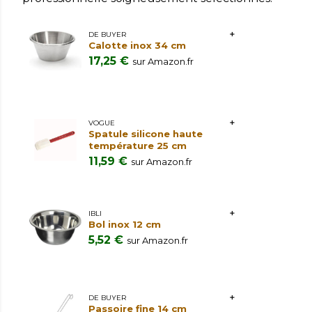
DE BUYER
Calotte inox 34 cm
17,25 €
sur Amazon.fr
VOGUE
Spatule silicone haute
température 25 cm
11,59 €
sur Amazon.fr
IBLI
Bol inox 12 cm
5,52 €
sur Amazon.fr
DE BUYER
Passoire fine 14 cm