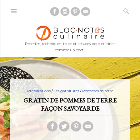
Accéder au contenu principal
Recettes, techniques, trucs et astuces pour cuisiner
comme un chef !
Préparations
/
Les garnitures
/
Pommes de terre
GRATIN DE POMMES DE TERRE
FAÇON SAVOYARDE