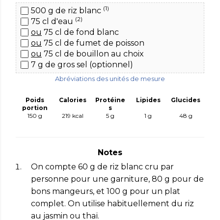
(1)
500 g de riz blanc
(2)
75 cl d'eau
ou
75 cl de fond blanc
ou
75 cl de fumet de poisson
ou
75 cl de bouillon
au choix
7 g de gros sel (optionnel)
Abréviations des unités de mesure
Poids
Calories
Protéine
Lipides
Glucides
portion
s
150 g
219
kcal
5
g
1
g
48
g
Notes
On compte 60 g de riz blanc cru par
personne pour une garniture, 80 g pour de
bons mangeurs, et 100 g pour un plat
complet. On utilise habituellement du riz
au jasmin ou thaï.