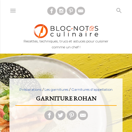
Accéder au contenu principal
Recettes, techniques, trucs et astuces pour cuisiner
comme un chef !
Préparations
/
Les garnitures
/
Garnitures d'appellation
GARNITURE ROHAN