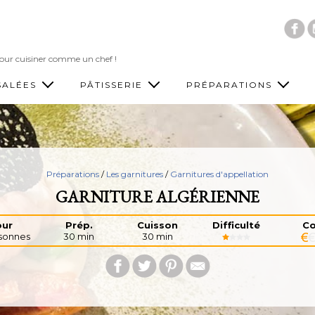
Accéder au contenu principal
 pour cuisiner comme un chef !
SALÉES
PÂTISSERIE
PRÉPARATIONS
Préparations
/
Les garnitures
/
Garnitures d'appellation
GARNITURE ALGÉRIENNE
ur
Prép.
Cuisson
Difficulté
Co
sonnes
30 min
30 min