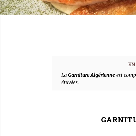
La
Garniture Algérienne
est compo
étuvées.
GARNIT