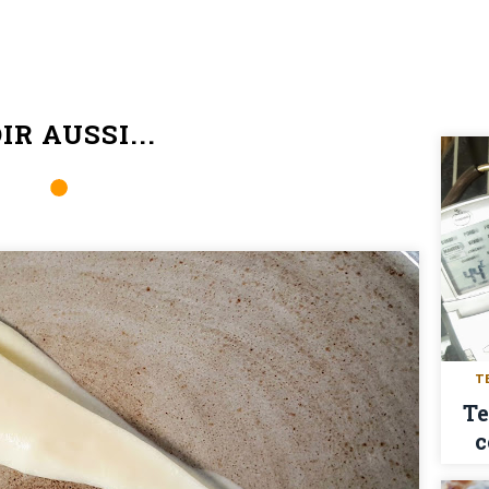
IR AUSSI...
T
Te
c