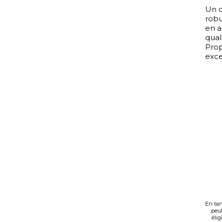
Un c
robu
en a
qual
Prop
exce
En tan
peut
élig