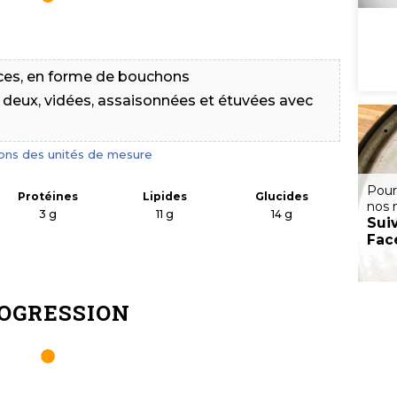
ces
, en forme de bouchons
deux, vidées, assaisonnées et étuvées avec
ions des unités de mesure
Pour
Protéines
Lipides
Glucides
nos 
3
g
11
g
14
g
Sui
Fac
OGRESSION