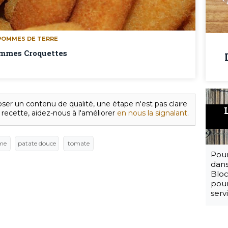
POMMES DE TERRE
mmes Croquettes
ser un contenu de qualité, une étape n'est pas claire
 recette, aidez-nous à l'améliorer
en nous la signalant
.
me
patate douce
tomate
Pour
dans
Bloc
pour
serv