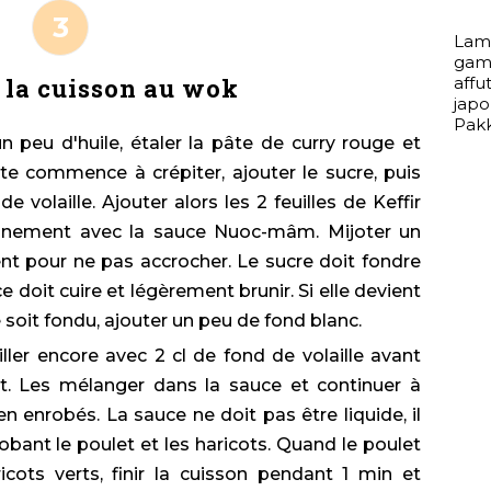
Lame
gam
affu
 la cuisson au wok
jap
Pakk
un peu d'huile, étaler la pâte de curry rouge et
te commence à crépiter, ajouter le sucre, puis
 volaille. Ajouter alors les 2 feuilles de Keffir
sonnement avec la sauce Nuoc-mâm. Mijoter un
 pour ne pas accrocher. Le sucre doit fondre
 doit cuire et légèrement brunir. Si elle devient
 soit fondu, ajouter un peu de fond blanc.
ler encore avec 2 cl de fond de volaille avant
t. Les mélanger dans la sauce et continuer à
en enrobés. La sauce ne doit pas être liquide, il
robant le poulet et les haricots. Quand le poulet
icots verts, finir la cuisson pendant 1 min et