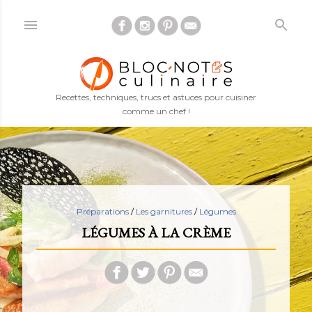
Accéder au contenu principal
Recettes, techniques, trucs et astuces pour cuisiner
comme un chef !
Préparations
/
Les garnitures
/
Légumes
LÉGUMES À LA CRÈME