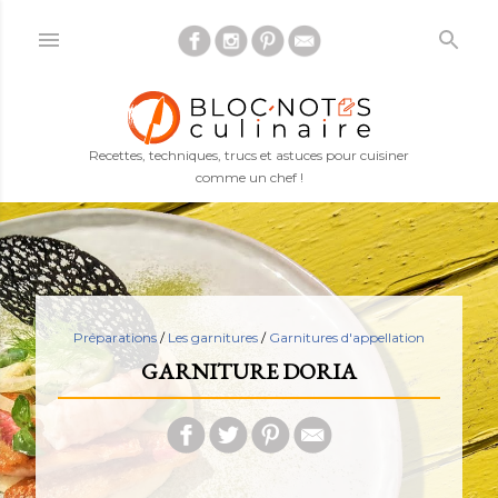
Accéder au contenu principal
Recettes, techniques, trucs et astuces pour cuisiner
comme un chef !
Préparations
/
Les garnitures
/
Garnitures d'appellation
GARNITURE DORIA