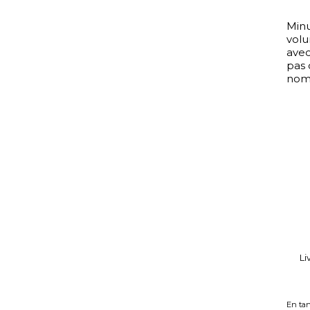
Minu
volu
avec
pas 
nomb
Li
En tan