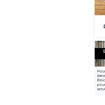
Pour
dans
Bloc
pour
serv