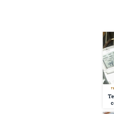
T
Te
c