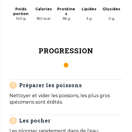
Poids
Calories
Protéine
Lipides
Glucides
portion
s
100 g
180
kcal
38
g
3
g
0
g
PROGRESSION
Préparer les poissons
Nettoyer et vider les poissons, les plus gros
spécimens sont étêtés.
Les pocher
Les plonger rapidement dans de l'eau