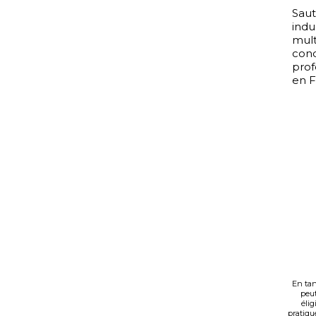
Saut
indu
mult
cond
prof
en F
En tan
peut
élig
pratiqué