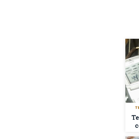
T
Te
c