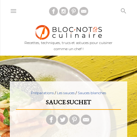
Accéder au contenu principal
Recettes, techniques, trucs et astuces pour cuisiner
comme un chef !
Préparations
/
Les sauces
/
Sauces blanches
SAUCE SUCHET