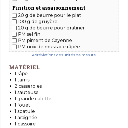
Finition et assaisonnement
20 g de beurre pour le plat
100 g de gruyère
20 g de beurre pour gratiner
PM sel fin
PM piment de Cayenne
PM noix de muscade
râpée
Abréviations des unités de mesure
MATÉRIEL
1 râpe
1 tamis
2 casseroles
1 sauteuse
1 grande calotte
1 fouet
1 spatule
1 araignée
1 passoire