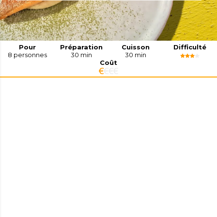
Pour
Préparation
Cuisson
Difficulté
8
personnes
30 min
30 min
Coût