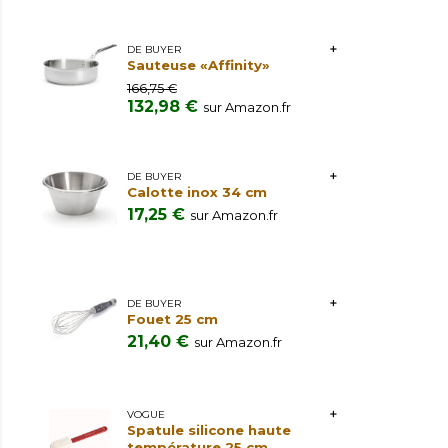
DE BUYER
Sauteuse «Affinity»
166,75 €
132,98 €
sur Amazon.fr
DE BUYER
Calotte inox 34 cm
17,25 €
sur Amazon.fr
DE BUYER
Fouet 25 cm
21,40 €
sur Amazon.fr
VOGUE
Spatule silicone haute
température 25 cm