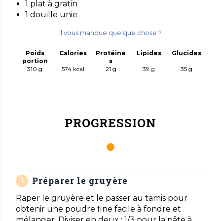
1 plat à gratin
1 douille unie
Il vous manque quelque chose ?
Poids
Calories
Protéine
Lipides
Glucides
portion
s
310 g
574
kcal
21
g
39
g
35
g
PROGRESSION
Préparer le gruyère
Raper le gruyère et le passer au tamis pour
obtenir une poudre fine facile à fondre et
mélanger. Diviser en deux : 1/3 pour la pâte à