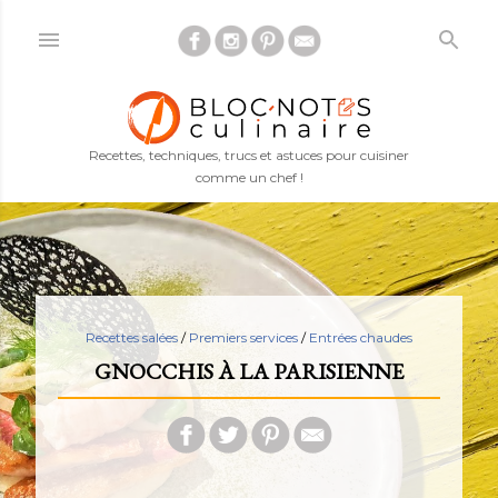
Accéder au contenu principal
Recettes, techniques, trucs et astuces pour cuisiner
comme un chef !
Recettes salées
/
Premiers services
/
Entrées chaudes
GNOCCHIS À LA PARISIENNE