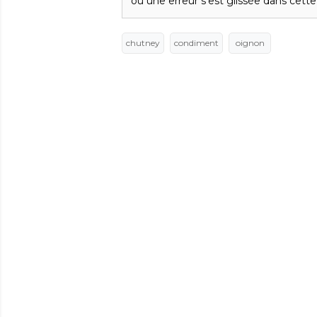
ou une erreur s'est glissée dans cette
chutney
condiment
oignon