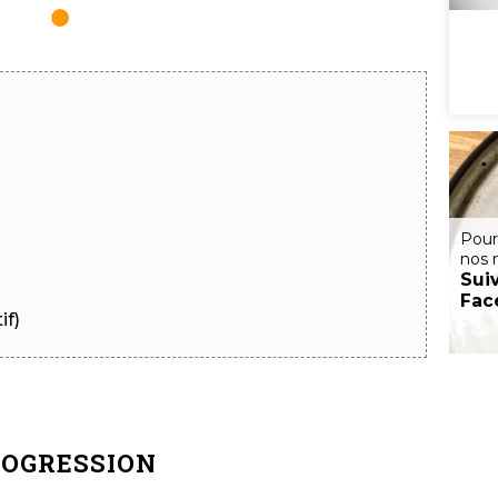
Pour
nos 
Sui
Fac
if)
OGRESSION