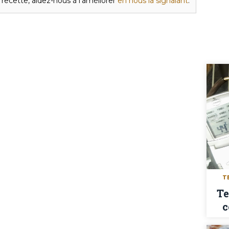
 recette, aidez-nous à l'améliorer
en nous la signalant
.
T
Te
c