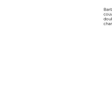
Bar
couv
doub
char