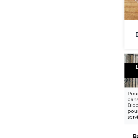
Pour
dans
Bloc
pour
serv
B