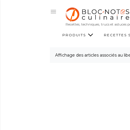
Recettes, techniques, trucs et astuces
PRODUITS
RECETTES 
Affichage des articles associés au lib
A
r
t
i
c
l
e
s