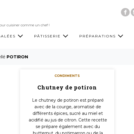
Accéder au contenu principal
 pour cuisiner comme un chef !
SALÉES
PÂTISSERIE
PRÉPARATIONS
ellé
POTIRON
CONDIMENTS
Chutney de potiron
Le chutney de potiron est préparé
avec de la courge, aromatisé de
différents épices, sucré au miel et
acidifié au jus de citron. Cette recette
se prépare également avec du
butternut, du potimarron ou de la