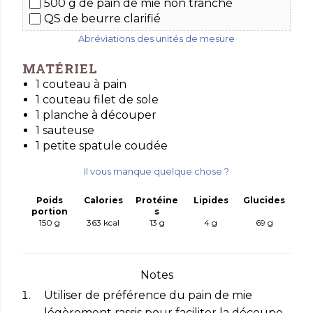
500 g de pain de mie
non tranché
QS de beurre clarifié
Abréviations des unités de mesure
MATÉRIEL
1 couteau à pain
1 couteau filet de sole
1 planche à découper
1 sauteuse
1 petite spatule coudée
Il vous manque quelque chose ?
Poids
Calories
Protéine
Lipides
Glucides
portion
s
150 g
363
kcal
13
g
4
g
69
g
Notes
Utiliser de préférence du pain de mie
légèrement rassis pour faciliter la découpe.