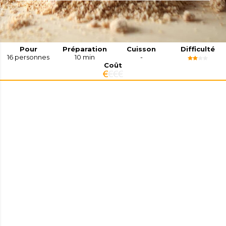
Pour
Préparation
Cuisson
Difficulté
16
personnes
10 min
-
Coût