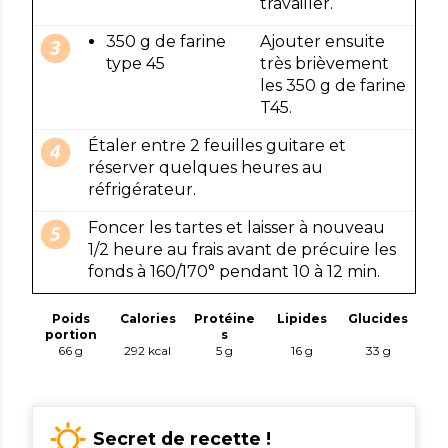
travailler.
350 g de farine
Ajouter ensuite
type 45
très brièvement
les 350 g de farine
T45.
Étaler entre 2 feuilles guitare et
réserver quelques heures au
réfrigérateur.
Foncer les tartes et laisser à nouveau
1/2 heure au frais avant de précuire les
fonds à 160/170° pendant 10 à 12 min.
Poids
Calories
Protéine
Lipides
Glucides
portion
s
66 g
292
kcal
5
g
16
g
33
g
Secret de recette !