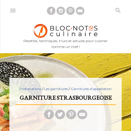
Accéder au contenu principal
Recettes, techniques, trucs et astuces pour cuisiner
comme un chef !
Préparations
/
Les garnitures
/
Garnitures d'appellation
GARNITURE STRASBOURGEOISE