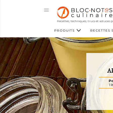
Recettes, techniques, trucs et astuces
PRODUITS
RECETTES 
A
Po
1 l