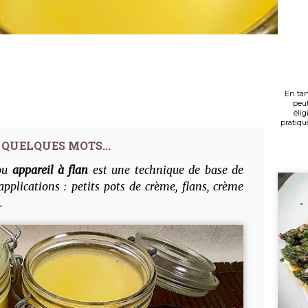
En tan
peut
élig
pratiqué
 ou
appareil à flan
est une technique de base de
pplications : petits pots de crème, flans, crème
.