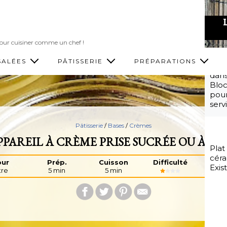
Accéder au contenu principal
 pour cuisiner comme un chef !
SALÉES
PÂTISSERIE
PRÉPARATIONS
Pour
dans
Bloc
pour
serv
Pâtisserie
/
Bases
/
Crèmes
PPAREIL À CRÈME PRISE SUCRÉE OU À FL
Plat
céra
ur
Prép.
Cuisson
Difficulté
Co
Exis
itre
5 min
5 min