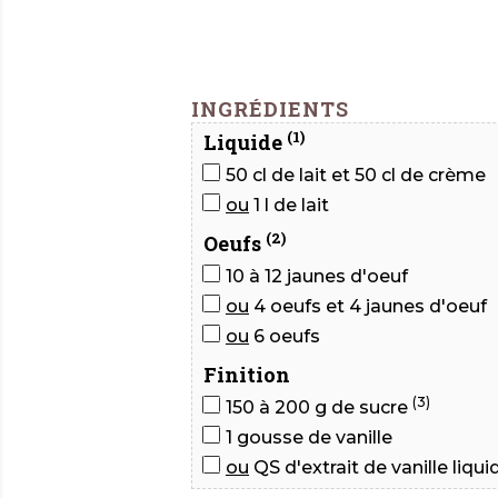
INGRÉDIENTS
(1)
Liquide
50 cl de lait et 50 cl de crème
ou
1 l de lait
(2)
Oeufs
10 à 12 jaunes d'oeuf
ou
4 oeufs et 4 jaunes d'oeuf
ou
6 oeufs
Finition
(3)
150 à 200 g de sucre
1 gousse de vanille
ou
QS d'extrait de vanille liqui