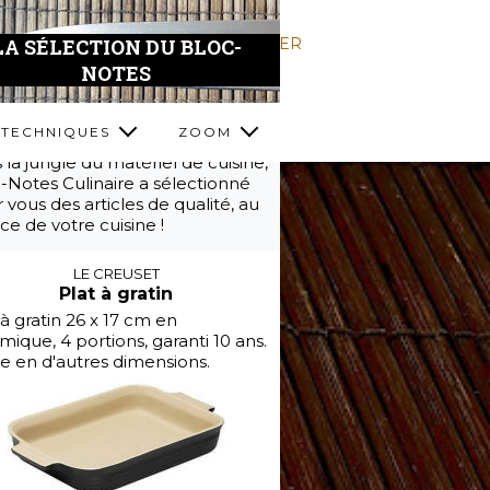
LA SÉLECTION DU BLOC-
RECHERCHER
NOTES
TECHNIQUES
ZOOM
 vous aider à vous y retrouver
 la jungle du matériel de cuisine,
-Notes Culinaire a sélectionné
 vous des articles de qualité, au
ice de votre cuisine !
LE CREUSET
Plat à gratin
AN
 à gratin 26 x 17 cm en
mique, 4 portions, garanti 10 ans.
ût
te en d'autres dimensions.