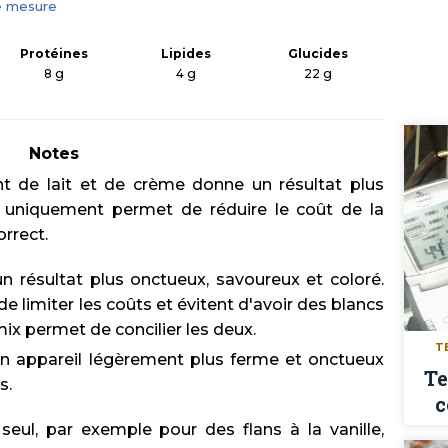
e mesure
Protéines
Lipides
Glucides
8
g
4
g
22
g
Notes
t de lait et de crème donne un résultat plus
ait uniquement permet de réduire le coût de la
orrect.
n résultat plus onctueux, savoureux et coloré.
e limiter les coûts et évitent d'avoir des blancs
 mix permet de concilier les deux.
T
 un appareil légèrement plus ferme et onctueux
Te
s.
c
é seul, par exemple pour des flans à la vanille,