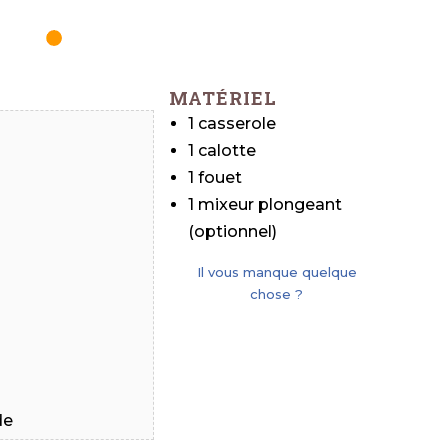
MATÉRIEL
1 casserole
1 calotte
1 fouet
1 mixeur plongeant
(optionnel)
Il vous manque quelque
chose ?
de