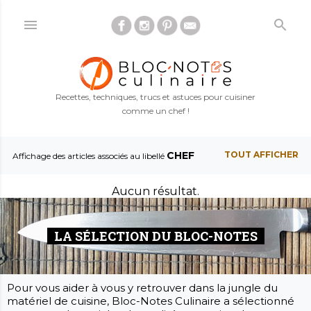
Accéder au contenu principal
Recettes, techniques, trucs et astuces pour cuisiner
comme un chef !
CHEF
TOUT AFFICHER
A
Affichage des articles associés au libellé
r
Aucun résultat.
t
i
LA SÉLECTION DU BLOC-NOTES
c
l
e
Pour vous aider à vous y retrouver dans la jungle du
s
matériel de cuisine, Bloc-Notes Culinaire a sélectionné