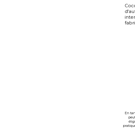
Coco
d'au
inte
fabr
En tan
peut
élig
pratiqué