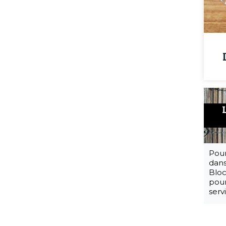
Pour
dans
Bloc
pour
serv