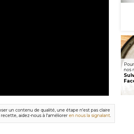
Pour
nos 
Sui
Fac
ser un contenu de qualité, une étape n'est pas claire
 recette, aidez-nous à l'améliorer
en nous la signalant
.