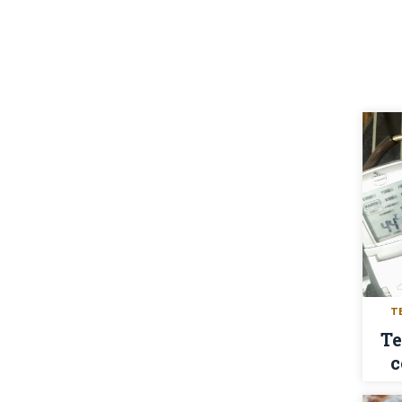
T
Te
c